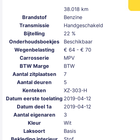
38.018 km
Brandstof
Benzine
Transmissie
Handgeschakeld
Bijtelling
22 %
Onderhoudsboekjes
Beschikbaar
Wegenbelasting
€ 64 - € 70
Carrosserie
MPV
BTW Marge
BTW
Aantal zitplaatsen
7
Aantal deuren
5
Kenteken
XZ-303-H
Datum eerste toelating
2019-04-12
Datum deel 1a
2019-04-12
Aantal eigenaren
3
Kleur
Wit
Laksoort
Basis
Bekleding interieur
Stof