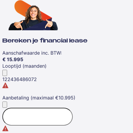
Bereken je financial lease
Aanschafwaarde inc. BTW
:
€
15.995
Looptijd (maanden)
12
24
36
48
60
72
Aanbetaling (maximaal €10.995)