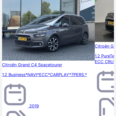
Citroën G
1.2 PureT
ECC CRUI
Citroën Grand C4 Spacetourer
1.2 Business*NAVI*ECC*CARPLAY*7PERS.*
2019