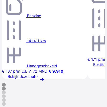
Benzine
141.411 km
€ 171
p/m
Bekijk 
Handgeschakeld
€ 137
p/m
O.B.V. 72 MND
€ 9.910
Bekijk deze auto