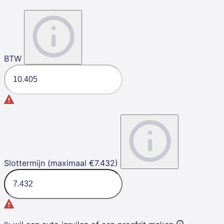
BTW
Slottermijn (maximaal €7.432)