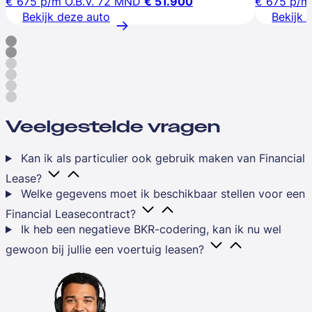
€ 675
p/m
O.B.V. 72 MND
€ 51.900
€ 675
p/m
Bekijk deze auto
Bekijk 
Veelgestelde vragen
Kan ik als particulier ook gebruik maken van Financial
Lease?
Welke gegevens moet ik beschikbaar stellen voor een
Financial Leasecontract?
Ik heb een negatieve BKR-codering, kan ik nu wel
gewoon bij jullie een voertuig leasen?