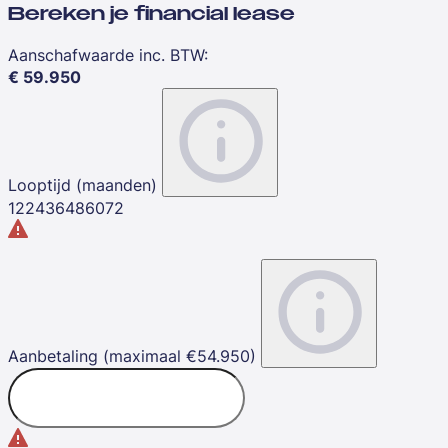
Bereken je financial lease
Aanschafwaarde inc. BTW
:
€
59.950
Looptijd (maanden)
12
24
36
48
60
72
Aanbetaling (maximaal €54.950)