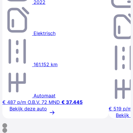
2022
Elektrisch
161.152 km
Automaat
€ 487
p/m
O.B.V. 72 MND
€ 37.445
Bekijk deze auto
€ 519
p/m
Bekijk 