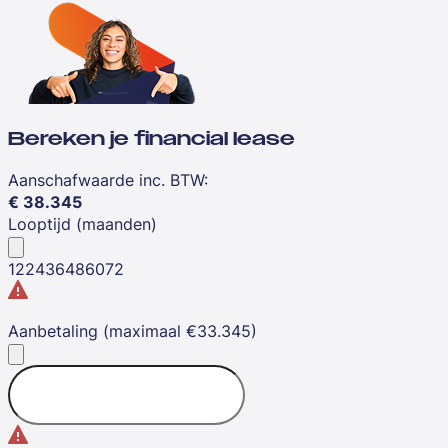
Bereken je financial lease
Aanschafwaarde inc. BTW
:
€
38.345
Looptijd (maanden)
12
24
36
48
60
72
Aanbetaling (maximaal €33.345)