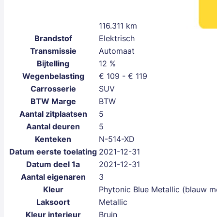
116.311 km
Brandstof
Elektrisch
Transmissie
Automaat
Bijtelling
12 %
Wegenbelasting
€ 109 - € 119
Carrosserie
SUV
BTW Marge
BTW
Aantal zitplaatsen
5
Aantal deuren
5
Kenteken
N-514-XD
Datum eerste toelating
2021-12-31
Datum deel 1a
2021-12-31
Aantal eigenaren
3
Kleur
Phytonic Blue Metallic (blauw me
Laksoort
Metallic
Kleur interieur
Bruin