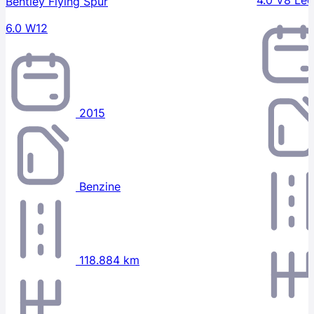
Bentley Flying Spur
6.0 W12
2015
Benzine
118.884 km