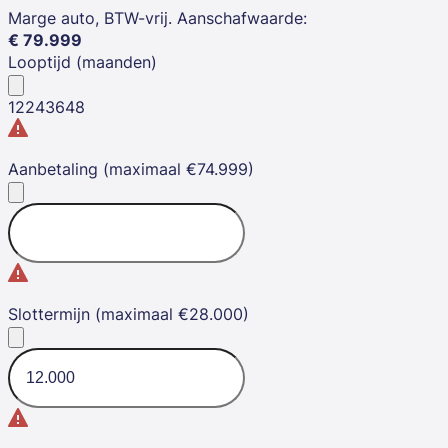
Marge auto, BTW-vrij. Aanschafwaarde
:
€
79.999
Looptijd (maanden)
12
24
36
48
Aanbetaling (maximaal €74.999)
Slottermijn (maximaal €28.000)