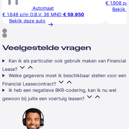
€ 1.908
p/
Automaat
Bekijk 
€ 1.648
p/m
O.B.V. 36 MND
€ 59.950
Bekijk deze auto
Veelgestelde vragen
Kan ik als particulier ook gebruik maken van Financial
Lease?
Welke gegevens moet ik beschikbaar stellen voor een
Financial Leasecontract?
Ik heb een negatieve BKR-codering, kan ik nu wel
gewoon bij jullie een voertuig leasen?