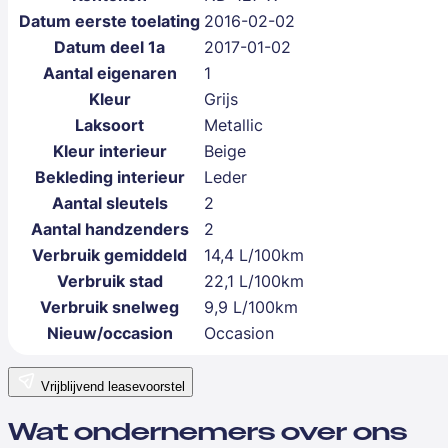
Datum eerste toelating
2016-02-02
Datum deel 1a
2017-01-02
Aantal eigenaren
1
Kleur
Grijs
Laksoort
Metallic
Kleur interieur
Beige
Bekleding interieur
Leder
Aantal sleutels
2
Aantal handzenders
2
Verbruik gemiddeld
14,4 L/100km
Verbruik stad
22,1 L/100km
Verbruik snelweg
9,9 L/100km
Nieuw/occasion
Occasion
Vrijblijvend leasevoorstel
Wat ondernemers over ons