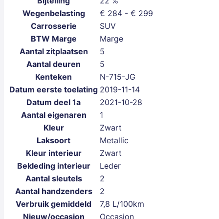
Bijtelling
22 %
Wegenbelasting
€ 284 - € 299
Carrosserie
SUV
BTW Marge
Marge
Aantal zitplaatsen
5
Aantal deuren
5
Kenteken
N-715-JG
Datum eerste toelating
2019-11-14
Datum deel 1a
2021-10-28
Aantal eigenaren
1
Kleur
Zwart
Laksoort
Metallic
Kleur interieur
Zwart
Bekleding interieur
Leder
Aantal sleutels
2
Aantal handzenders
2
Verbruik gemiddeld
7,8 L/100km
Nieuw/occasion
Occasion