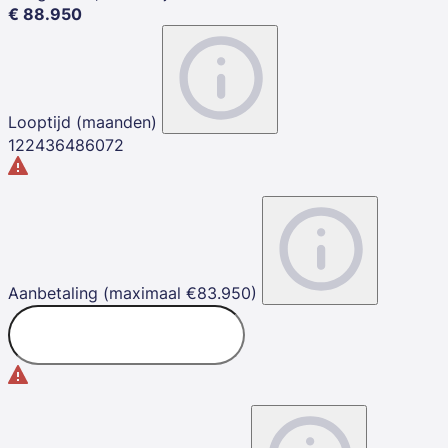
€
88.950
Looptijd (maanden)
12
24
36
48
60
72
Aanbetaling (maximaal €83.950)