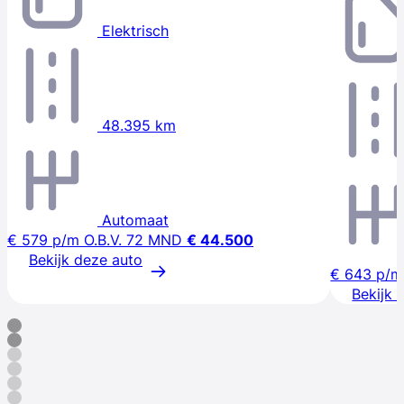
Elektrisch
48.395 km
Automaat
€ 579
p/m
O.B.V. 72 MND
€ 44.500
Bekijk deze auto
€ 643
p/m
Bekijk 