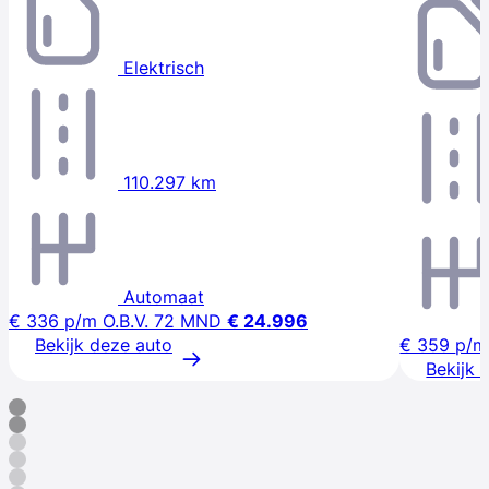
Elektrisch
110.297 km
Automaat
€ 336
p/m
O.B.V. 72 MND
€ 24.996
Bekijk deze auto
€ 359
p/m
Bekijk 