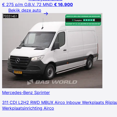
€ 275
p/m
O.B.V. 72 MND
€ 16.900
Bekijk deze auto
Mercedes-Benz Sprinter
311 CDI L2H2 RWD MBUX Airco Inbouw Werkplaats Rijpla
Werkplaatsinrichting Airco