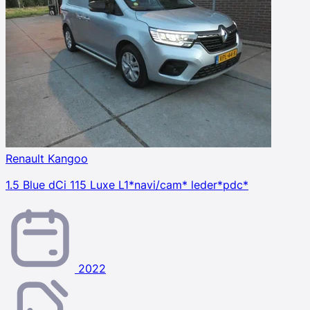
Renault Kangoo
1.5 Blue dCi 115 Luxe L1*navi/cam* leder*pdc*
2022