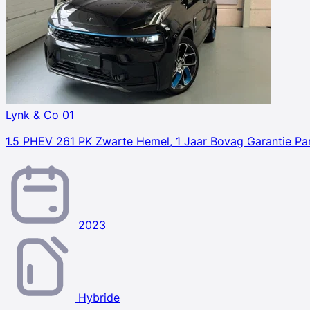
Lynk & Co 01
1.5 PHEV 261 PK Zwarte Hemel, 1 Jaar Bovag Garantie Pa
2023
Hybride