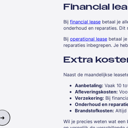
Financial le
Bij
financial lease
betaal je al
onderhoud en reparaties. Dit
Bij
operational lease
betaal je
reparaties inbegrepen. Je he
Extra koste
Naast de maandelijkse leasete
Aanbetaling:
Vaak 10 to
Afleveringskosten:
Voor
Verzekering:
Bij financia
Onderhoud en reparati
Brandstofkosten:
Altijd
Wil je precies weten wat een 
en vergelijk de verschillende