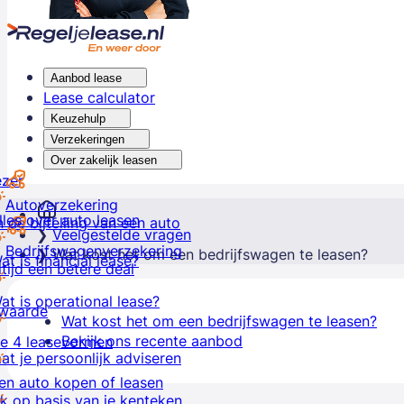
Aanbod lease
Lease calculator
Keuzehulp
Verzekeringen
Over zakelijk leasen
ezer
Autoverzekering
lles over auto leasen
 de bijtelling van een auto
Veelgestelde vragen
Bedrijfswagenverzekering
Wat kost het om een bedrijfswagen te leasen?
at is financial lease?
ltijd een betere deal
at is operational lease?
lwaarde
Wat kost het om een bedrijfswagen te leasen?
Bekijk ons recente aanbod
e 4 leasevormen
at je persoonlijk adviseren
en auto kopen of leasen
k op basis van je kenteken