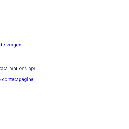
lde vragen
tact met ons op!
e contactpagina