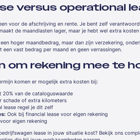
ase versus operational l
leen voor de afschrijving en rente. Je bent zelf verantwoord
 maakt de maandlasten lager, maar je hebt wel extra kosten
 een hoger maandbedrag, maar dan zijn verzekering, onde
bt een vast bedrag per maand en geen verrassingen.
n om rekening mee te 
rmijn komen er mogelijk extra kosten bij:
t 20% van de cataloguswaarde
 schade of extra kilometers
l lease regel je dit zelf
es:
Ook bij financial lease voor eigen rekening
 voor eigen rekening
bedrijfswagen lease in jouw situatie kost? Bekijk ons comp
 opties die bij jouw werkzaamheden passen.