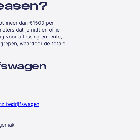
leasen?
tot meer dan €1500 per
ters dat je rijdt en of je
ag voor aflossing en rente,
begrepen, waardoor de totale
jfswagen
z bedrijfswagen
 gemak