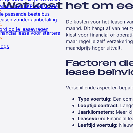
Wat kost het om ee
easen met BKR-registratie
je passende bestelbus
easen zonder aanbetaling
De kosten voor het leasen va
maand. Dit hangt af van het ty
rd op je leasevragen
inancial lease voor starters
kiest voor financial of operat
maar regel je zelf verzekerin
logs
maandprijs hoger uitvalt.
Factoren die
lease beïnv
Verschillende aspecten bepalen
Type voertuig:
Een comp
Looptijd contract:
Lange
Jaarkilometers:
Meer ki
Leasevorm:
Financial l
Leeftijd voertuig:
Nieuwe