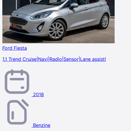
Ford Fiesta
1.1 Trend Cruise|Navi|Radio|Sensor|Lane assist!
2018
Benzine