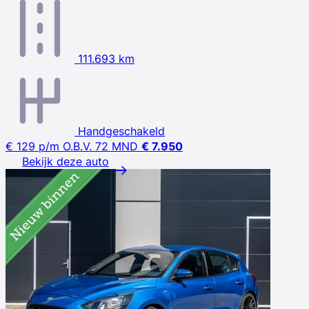
111.693 km
Handgeschakeld
€ 129
p/m
O.B.V. 72 MND
€ 7.950
Bekijk deze auto