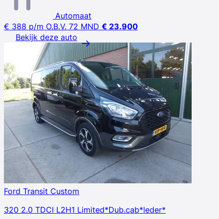
Automaat
€ 388
p/m
O.B.V. 72 MND
€ 23.900
Bekijk deze auto
Ford Transit Custom
320 2.0 TDCI L2H1 Limited*Dub.cab*leder*