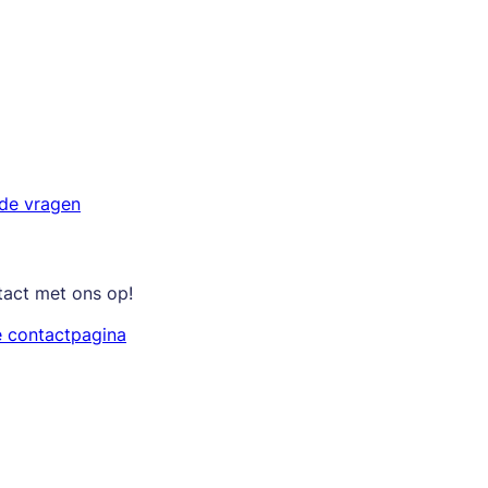
lde vragen
tact met ons op!
e contactpagina