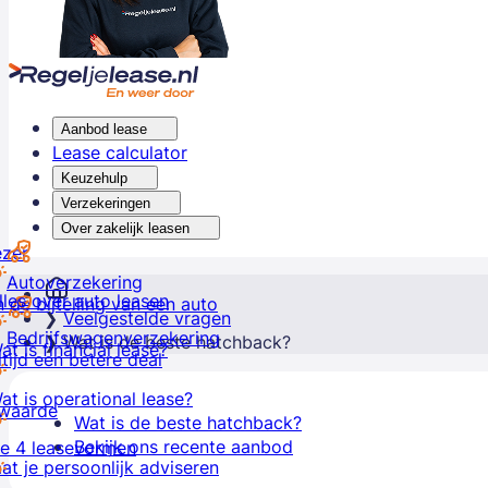
Aanbod lease
Lease calculator
Keuzehulp
Verzekeringen
Over zakelijk leasen
ezer
Autoverzekering
lles over auto leasen
 de bijtelling van een auto
Veelgestelde vragen
Bedrijfswagenverzekering
Wat is de beste hatchback?
at is financial lease?
ltijd een betere deal
at is operational lease?
lwaarde
Wat is de beste hatchback?
Bekijk ons recente aanbod
e 4 leasevormen
at je persoonlijk adviseren