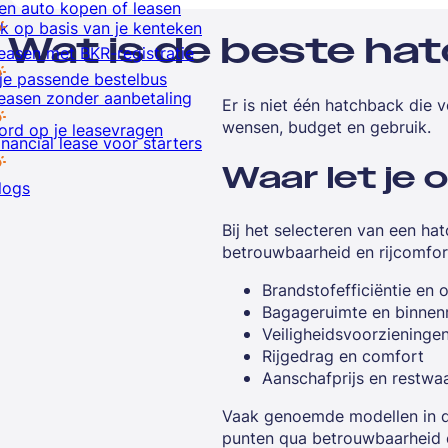
en auto kopen of leasen
k op basis van je kenteken
Wat is de beste ha
easen met BKR-registratie
je passende bestelbus
easen zonder aanbetaling
Er is niet één hatchback die 
wensen, budget en gebruik.
rd op je leasevragen
inancial lease voor starters
Waar let je 
logs
Bij het selecteren van een ha
betrouwbaarheid en rijcomfor
Brandstofefficiëntie en
Bagageruimte en binnen
Veiligheidsvoorzieninge
Rijgedrag en comfort
Aanschafprijs en restwa
Vaak genoemde modellen in de
punten qua betrouwbaarheid e