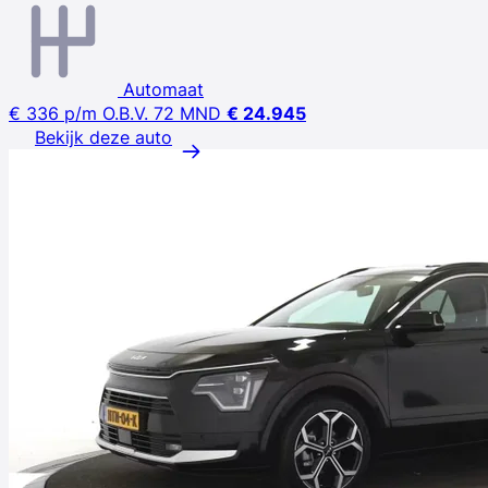
Automaat
€ 336
p/m
O.B.V. 72 MND
€ 24.945
Bekijk deze auto