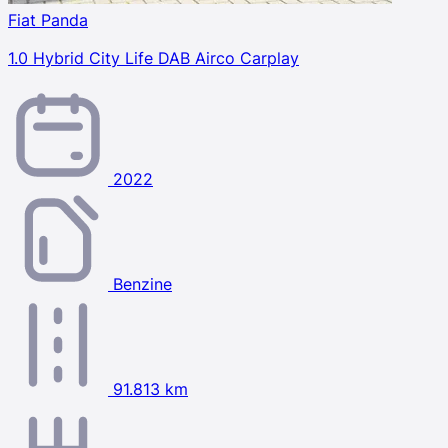
Fiat Panda
1.0 Hybrid City Life DAB Airco Carplay
2022
Benzine
91.813 km