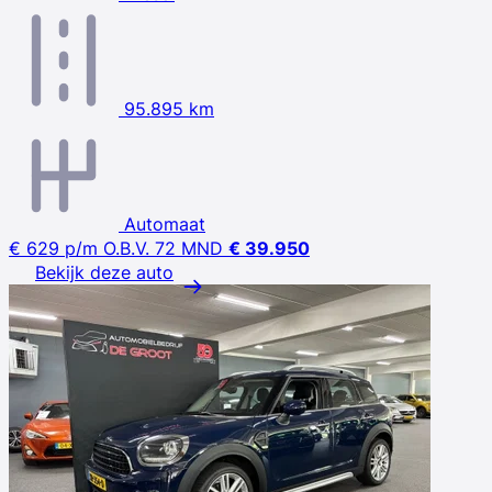
95.895 km
Automaat
€ 629
p/m
O.B.V. 72 MND
€ 39.950
Bekijk deze auto