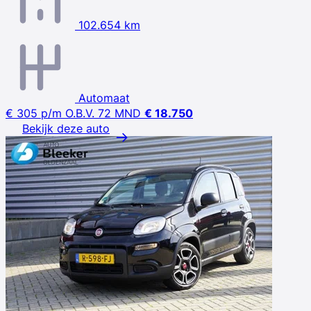
102.654 km
Automaat
€ 305
p/m
O.B.V. 72 MND
€ 18.750
Bekijk deze auto