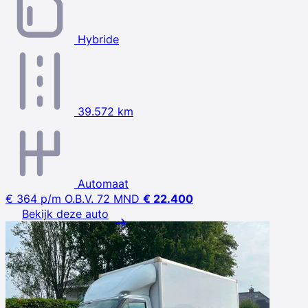
Hybride
39.572 km
Automaat
€ 364
p/m
O.B.V. 72 MND
€ 22.400
Bekijk deze auto