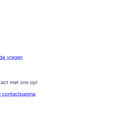
lde vragen
tact met ons op!
e contactpagina