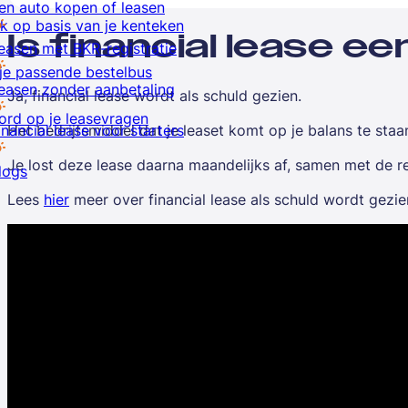
en auto kopen of leasen
k op basis van je kenteken
Is financial lease e
easen met BKR-registratie
je passende bestelbus
easen zonder aanbetaling
Ja, financial lease wordt als schuld gezien.
rd op je leasevragen
inancial lease voor starters
Het bedrijfsmiddel dat je leaset komt op je balans te staan
Je lost deze lease daarna maandelijks af, samen met de r
logs
Lees
hier
meer over financial lease als schuld wordt gezie