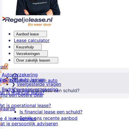
Aanbod lease
Lease calculator
Keuzehulp
Verzekeringen
Over zakelijk leasen
ezer
Autoverzekering
lles over auto leasen
 de bijtelling van een auto
Veelgestelde vragen
Bedrijfswagenverzekering
Is financial lease een schuld?
at is financial lease?
ltijd een betere deal
at is operational lease?
lwaarde
Is financial lease een schuld?
Bekijk ons recente aanbod
e 4 leasevormen
at je persoonlijk adviseren