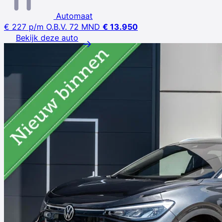
Automaat
€ 227
p/m
O.B.V. 72 MND
€ 13.950
Bekijk deze auto