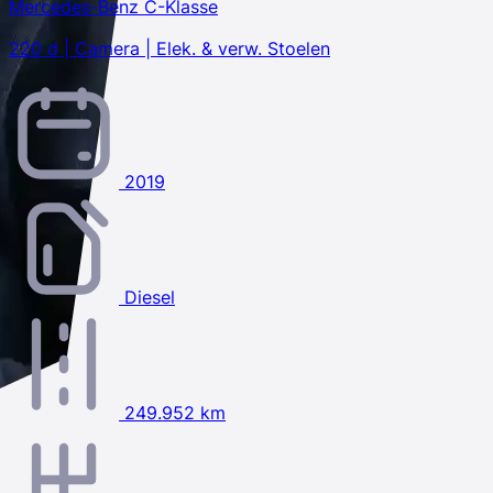
Mercedes-Benz C-Klasse
220 d | Camera | Elek. & verw. Stoelen
2019
Diesel
249.952 km