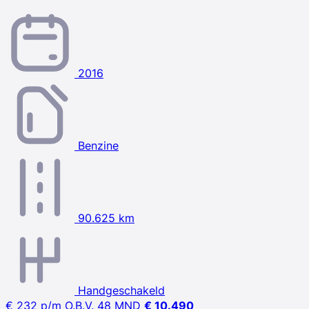
2016
Benzine
90.625 km
Handgeschakeld
€ 232
p/m
O.B.V. 48 MND
€ 10.490