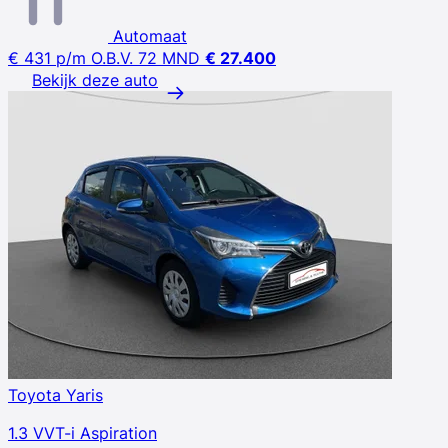
Automaat
€ 431
p/m
O.B.V. 72 MND
€ 27.400
Bekijk deze auto
Toyota Yaris
1.3 VVT-i Aspiration