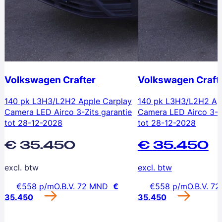
Volkswagen
Crafter
Volkswagen
Craft
140 pk L3H3/L2H2 Apple Carplay
140 pk L3H3/L2H2 Ap
Camera LED Airco 3-Zits garantie
Camera LED Airco 3-Zi
tot 28-12-2028
tot 28-12-2028
€
35.450
€
35.450
excl. btw
excl. btw
€
558
p/m
O.B.V.
72
MND
€
€
558
p/m
O.B.V.
72
35.450
35.450