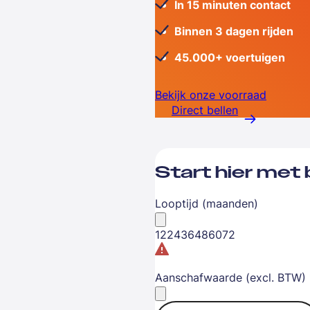
In 15 minuten contact
Binnen 3 dagen rijden
45.000+ voertuigen
Bekijk onze voorraad
Direct bellen
Start hier met
Looptijd (maanden)
12
24
36
48
60
72
Aanschafwaarde (excl. BTW)