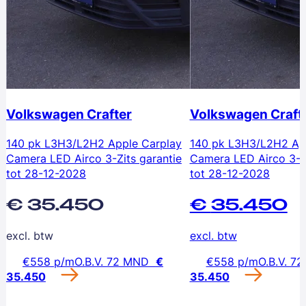
Volkswagen
Crafter
Volkswagen
Craft
140 pk L3H3/L2H2 Apple Carplay
140 pk L3H3/L2H2 Ap
Camera LED Airco 3-Zits garantie
Camera LED Airco 3-Zi
tot 28-12-2028
tot 28-12-2028
€
35.450
€
35.450
excl. btw
excl. btw
€
558
p/m
O.B.V.
72
MND
€
€
558
p/m
O.B.V.
72
35.450
35.450