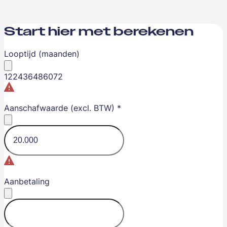
Start hier met berekenen
Looptijd (maanden)
12
24
36
48
60
72
Aanschafwaarde (excl. BTW)
*
Aanbetaling