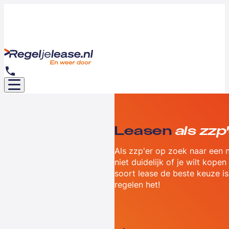
Leasen
als zzp
Als zzp'er op zoek naar een 
niet duidelijk of je wilt kope
soort lease de beste keuze is?
regelen het!