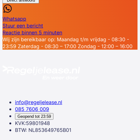
Direct antwoord
Whatsapp
Stuur een bericht
Reactie binnen 5 minuten
Wij zijn bereikbaar op:
Maandag t/m vrijdag - 08:30 -
23:59
Zaterdag - 08:30 – 17:00
Zondag - 12:00 – 16:00
info@regeljelease.nl
085 7606 009
Geopend tot
23:59
KVK:59801948
BTW: NL853649765B01