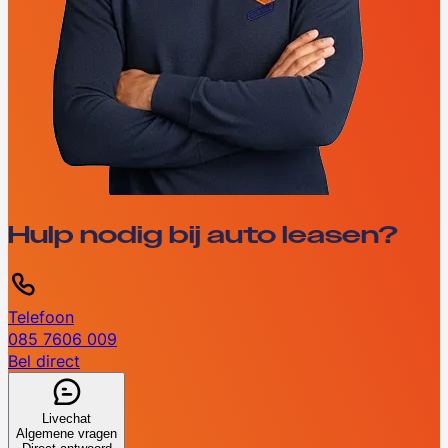
Hulp nodig bij auto leasen?
Telefoon
085 7606 009
Bel direct
Livechat
Algemene vragen