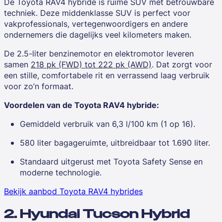
De
Toyota RAV4
hybride is ruime SUV met betrouwbare
techniek. Deze middenklasse SUV is perfect voor
vakprofessionals, vertegenwoordigers en andere
ondernemers die dagelijks veel kilometers maken.
De 2.5-liter benzinemotor en elektromotor leveren
samen
218 pk (FWD) tot 222 pk (AWD)
. Dat zorgt voor
een stille, comfortabele rit en verrassend laag verbruik
voor zo’n formaat.
Voordelen van de Toyota RAV4 hybride:
Gemiddeld verbruik van 6,3 l/100 km (1 op 16).
580 liter bagageruimte, uitbreidbaar tot 1.690 liter.
Standaard uitgerust met Toyota Safety Sense en
moderne technologie.
Bekijk aanbod Toyota RAV4 hybrides
2. Hyundai Tucson Hybrid