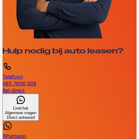
Hulp nodig bij auto leasen?
Telefoon
085 7606 009
Bel direct
Livechat
Algemene vragen
Direct antwoord
Whatsapp