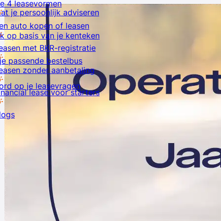
e 4 leasevormen
at je persoonlijk adviseren
en auto kopen of leasen
k op basis van je kenteken
easen met BKR-registratie
je passende bestelbus
easen zonder aanbetaling
rd op je leasevragen
inancial lease voor starters
logs