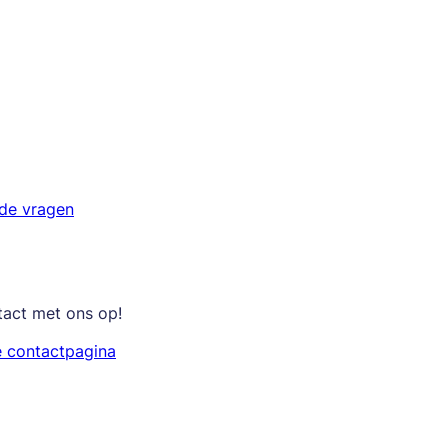
lde vragen
tact met ons op!
e contactpagina