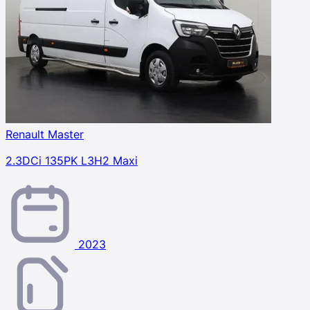
Renault Master
2.3DCi 135PK L3H2 Maxi
2023