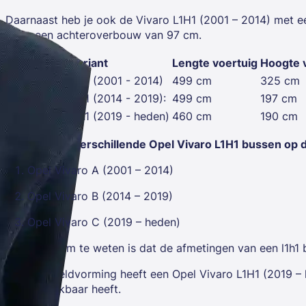
Daarnaast heb je ook de Vivaro L1H1 (2001 – 2014) met e
maar een achteroverbouw van 97 cm.
Variant
Lengte voertuig
Hoogte 
Opel Vivaro l1h1 (2001 - 2014)
499 cm
325 cm
Opel Vivaro l1h1 (2014 - 2019):
499 cm
197 cm
Opel Vivaro l1h1 (2019 - heden)
460 cm
190 cm
Er zijn dus 3 verschillende Opel Vivaro L1H1 bussen op 
Opel Vivaro A (2001 – 2014)
Opel Vivaro B (2014 – 2019)
Opel Vivaro C (2019 – heden)
Belangrijk om te weten is dat de afmetingen van een l1h1
Voor je beeldvorming heeft een Opel Vivaro L1H1 (2019 – 
m3 beschikbaar heeft.