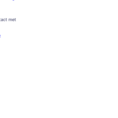
tact met
e