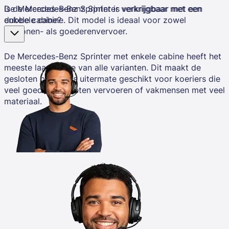
De Mercedes-Benz Sprinter is verkrijgbaar met een
Is de Mercedes-Benz Sprinter verkrijgbaar met een
dubbele cabine. Dit model is ideaal voor zowel
enkele cabine?
personen- als goederenvervoer.
De Mercedes-Benz Sprinter met enkele cabine
heeft het
meeste laadruimte van alle varianten. Dit maakt de
gesloten bestelbus uitermate geschikt voor koeriers die
veel goederen moeten vervoeren of vakmensen met veel
materiaal.