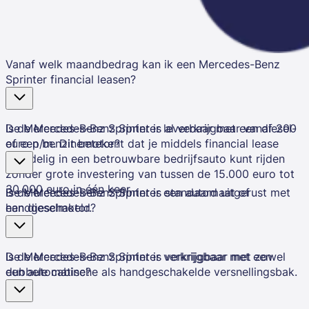
Vanaf welk maandbedrag kan ik een Mercedes-Benz
Sprinter financial leasen?
De Mercedes-Benz Sprinter is al verkrijgbaar vanaf 200
Is de Mercedes-Benz Sprinter leverbaar met een diesel-
euro p/m. Dit betekent dat je middels financial lease
of een benzinemotor?
voordelig in een betrouwbare bedrijfsauto kunt rijden
zonder grote investering van tussen de 15.000 euro tot
30.000 euro in één keer.
De Mercedes-Benz Sprinter is standaard uitgerust met
Is de Mercedes-Benz Sprinter een automaat of
een dieselmotor.
handgeschakeld?
De Mercedes-Benz Sprinter is verkrijgbaar met zowel
Is de Mercedes-Benz Sprinter verkrijgbaar met een
een automatische als handgeschakelde versnellingsbak.
dubbele cabine?