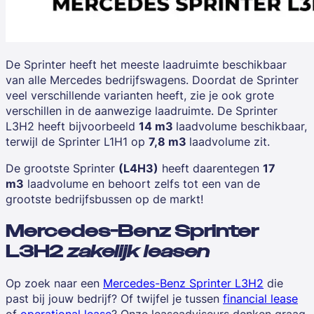
De Sprinter heeft het meeste laadruimte beschikbaar
van alle Mercedes bedrijfswagens. Doordat de Sprinter
veel verschillende varianten heeft, zie je ook grote
verschillen in de aanwezige laadruimte. De Sprinter
L3H2 heeft bijvoorbeeld
14 m3
laadvolume beschikbaar,
terwijl de Sprinter L1H1 op
7,8 m3
laadvolume zit.
De grootste Sprinter
(L4H3)
heeft daarentegen
17
m3
laadvolume en behoort zelfs tot een van de
grootste bedrijfsbussen op de markt!
Mercedes-Benz Sprinter
L3H2
zakelijk leasen
Op zoek naar een
Mercedes-Benz Sprinter L3H2
die
past bij jouw bedrijf? Of twijfel je tussen
financial lease
of
operational lease
? Onze leaseadviseurs denken graag