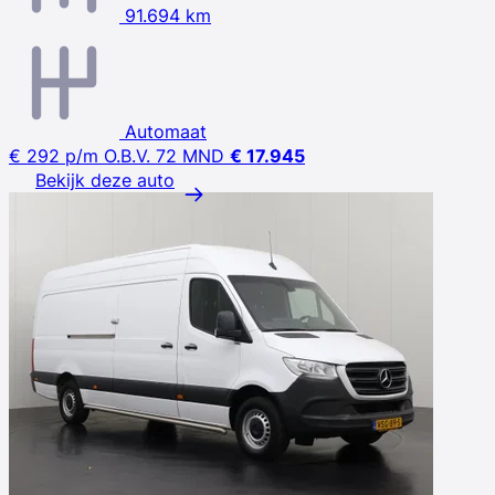
91.694 km
Automaat
€ 292
p/m
O.B.V. 72 MND
€ 17.945
Bekijk deze auto