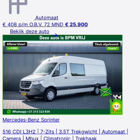
Automaat
€ 408
p/m
O.B.V. 72 MND
€ 25.900
Bekijk deze auto
Mercedes-Benz Sprinter
516 CDI L3H2 | 7-Zits | 3.5T Trekgwicht | Automaat |
Camera | Mbux | Climatronic | Trekhaak