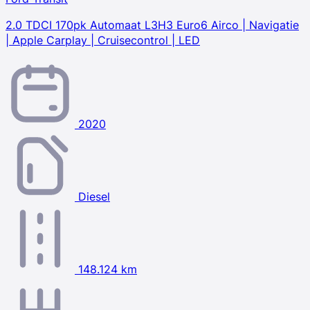
2.0 TDCI 170pk Automaat L3H3 Euro6 Airco | Navigatie
| Apple Carplay | Cruisecontrol | LED
2020
Diesel
148.124 km