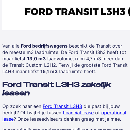
Van alle
Ford bedrijfswagens
beschikt de Transit over
de meeste m3 laadruimte. De Ford Transit l3h3 heeft tot
maar liefst
13,0 m3
laadvolume, ruim 4,7 m3 meer dan
de
Transit Custom L2H2
. Terwijl de grootste Ford Transit
L4H3 maar liefst
15,1 m3
laadruimte heeft.
Ford Transit L3H3
zakelijk
leasen
Op zoek naar een
Ford Transit L3H3
die past bij jouw
bedrijf? Of twijfel je tussen
financial lease
of
operational
lease
? Onze leaseadviseurs denken graag met je mee.
In een vrijblijvend adviesgesprek kijken we samen naar