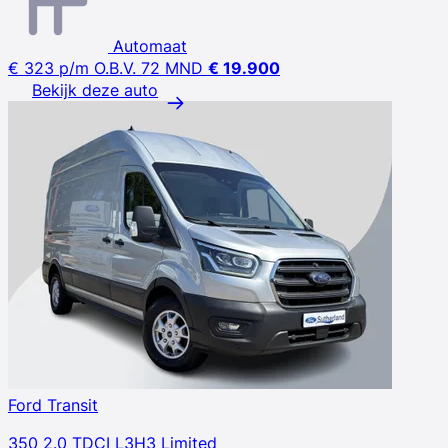
Automaat
€ 323
p/m
O.B.V. 72 MND
€ 19.900
Bekijk deze auto
Ford Transit
350 2.0 TDCI L3H3 Limited