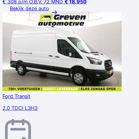
€ 308
p/m
O.B.V. 72 MND
€ 18.950
Bekijk deze auto
Ford Transit
2.0 TDCI L3H3