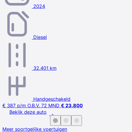
2024
Diesel
32.401 km
Handgeschakeld
€ 387
p/m
O.B.V. 72 MND
€ 23.800
Bekijk deze auto
Meer soortgelijke voertuigen