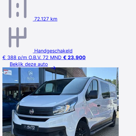
72.127 km
Handgeschakeld
€ 388
p/m
O.B.V. 72 MND
€ 23.900
Bekijk deze auto