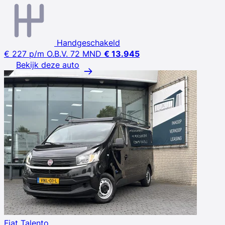
Handgeschakeld
€ 227
p/m
O.B.V. 72 MND
€ 13.945
Bekijk deze auto
Fiat Talento