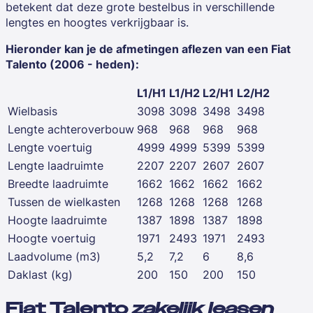
betekent dat deze grote bestelbus in verschillende
lengtes en hoogtes verkrijgbaar is.
Hieronder kan je de afmetingen aflezen van een Fiat
Talento (2006 - heden):
L1/H1
L1/H2
L2/H1
L2/H2
Wielbasis
3098
3098
3498
3498
Lengte achteroverbouw
968
968
968
968
Lengte voertuig
4999
4999
5399
5399
Lengte laadruimte
2207
2207
2607
2607
Breedte laadruimte
1662
1662
1662
1662
Tussen de wielkasten
1268
1268
1268
1268
Hoogte laadruimte
1387
1898
1387
1898
Hoogte voertuig
1971
2493
1971
2493
Laadvolume (m3)
5,2
7,2
6
8,6
Daklast (kg)
200
150
200
150
Fiat Talento
zakelijk leasen