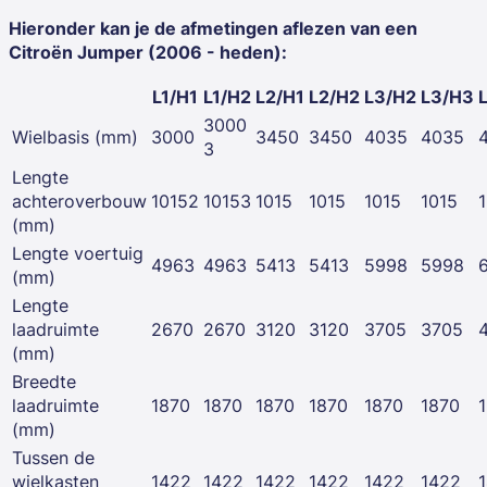
Hieronder kan je de afmetingen aflezen van een
Citroën Jumper (2006 - heden):
L1/H1
L1/H2
L2/H1
L2/H2
L3/H2
L3/H3
3000
Wielbasis (mm)
3000
3450
3450
4035
4035
3
Lengte
achteroverbouw
10152
10153
1015
1015
1015
1015
(mm)
Lengte voertuig
4963
4963
5413
5413
5998
5998
(mm)
Lengte
laadruimte
2670
2670
3120
3120
3705
3705
(mm)
Breedte
laadruimte
1870
1870
1870
1870
1870
1870
(mm)
Tussen de
wielkasten
1422
1422
1422
1422
1422
1422