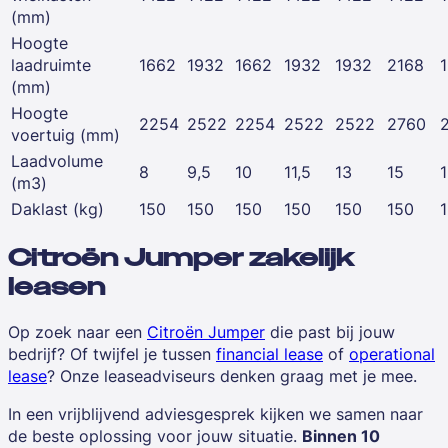
(mm)
Hoogte
laadruimte
1662
1932
1662
1932
1932
2168
(mm)
Hoogte
2254
2522
2254
2522
2522
2760
voertuig (mm)
Laadvolume
8
9,5
10
11,5
13
15
(m3)
Daklast (kg)
150
150
150
150
150
150
Citroën Jumper zakelijk
leasen
Op zoek naar een
Citroën Jumper
die past bij jouw
bedrijf? Of twijfel je tussen
financial lease
of
operational
lease
? Onze leaseadviseurs denken graag met je mee.
In een vrijblijvend adviesgesprek kijken we samen naar
de beste oplossing voor jouw situatie.
Binnen 10