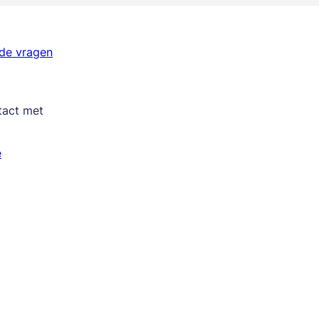
lde vragen
tact met
e