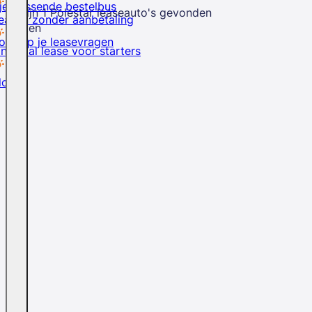
je passende bestelbus
Er zijn
1
Polestar
leaseauto's
gevonden
easen zonder aanbetaling
Sluiten
rd op je leasevragen
inancial lease voor starters
logs