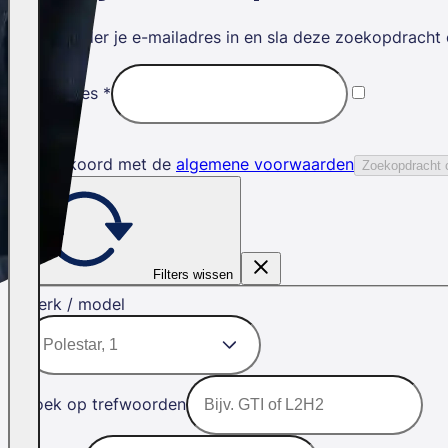
Vul hieronder je e-mailadres in en sla deze zoekopdracht 
E-mailadres
*
Ik ga akkoord met de
algemene voorwaarden
Zoekopdracht 
Filters wissen
Merk / model
Zoek op trefwoorden