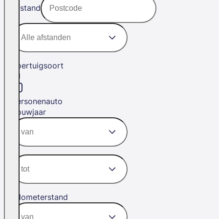
Afstand
Voertuigsoort
Personenauto
Bouwjaar
Kilometerstand