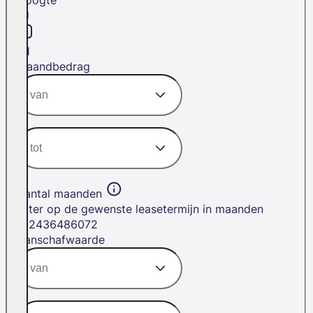
H1
Maandbedrag
Aantal maanden
Filter op de gewenste leasetermijn in maanden
12
24
36
48
60
72
Aanschafwaarde