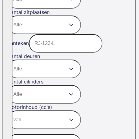
Aantal zitplaatsen
Kenteken
Aantal deuren
Aantal cilinders
Motorinhoud (cc's)