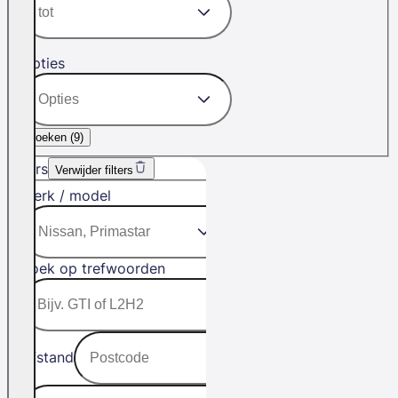
Opties
Zoeken (
9
)
Filters
Verwijder filters
Merk / model
Zoek op trefwoorden
Afstand