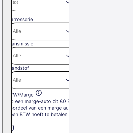
Carrosserie
Transmissie
Brandstof
BTW/Marge
Op een marge-auto zit €0 BTW. Het
voordeel van een marge auto is dat je
geen BTW hoeft te betalen.