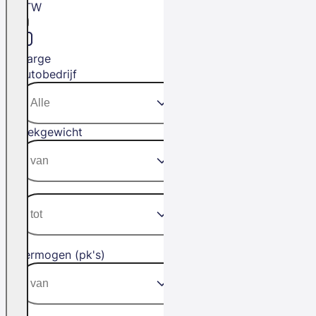
BTW
Marge
Autobedrijf
Trekgewicht
Vermogen (pk's)