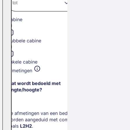
Cabine
Dubbele cabine
Enkele cabine
Afmetingen
Wat wordt bedoeld met
lengte/hoogte?
De afmetingen van een bedrijfswagen
worden aangeduid met combinaties
zoals
L2H2
.