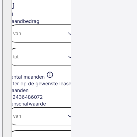
H1
Maandbedrag
Aantal maanden
Filter op de gewenste leasetermijn in
maanden
12
24
36
48
60
72
Aanschafwaarde