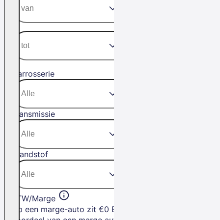
Carrosserie
Transmissie
Brandstof
BTW/Marge
Op een marge-auto zit €0 BTW. Het
voordeel van een marge auto is dat je