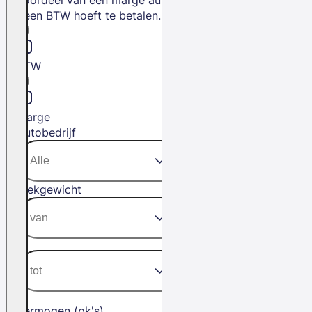
geen BTW hoeft te betalen.
BTW
Marge
Autobedrijf
Trekgewicht
Vermogen (pk's)