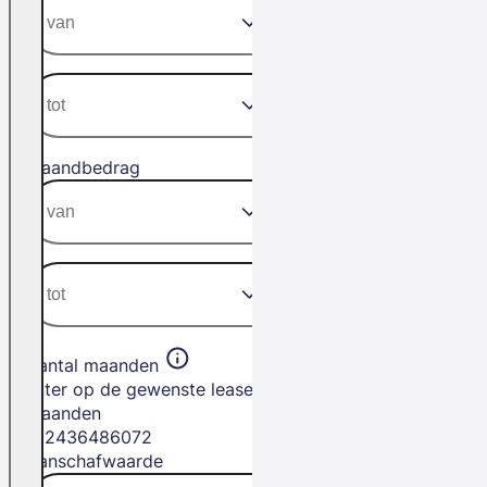
Maandbedrag
Aantal maanden
Filter op de gewenste leasetermijn in
maanden
12
24
36
48
60
72
Aanschafwaarde