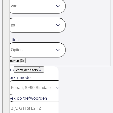
Opties
Zoeken (
3
)
Filters
Verwijder filters
Merk / model
Zoek op trefwoorden