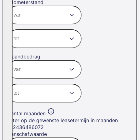
Kilometerstand
Maandbedrag
Aantal maanden
Filter op de gewenste leasetermijn in maanden
12
24
36
48
60
72
Aanschafwaarde