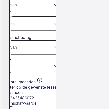
Maandbedrag
Aantal maanden
Filter op de gewenste leasetermijn in
maanden
12
24
36
48
60
72
Aanschafwaarde