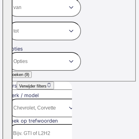
Opties
Zoeken (
9
)
Filters
Verwijder filters
Merk / model
Zoek op trefwoorden