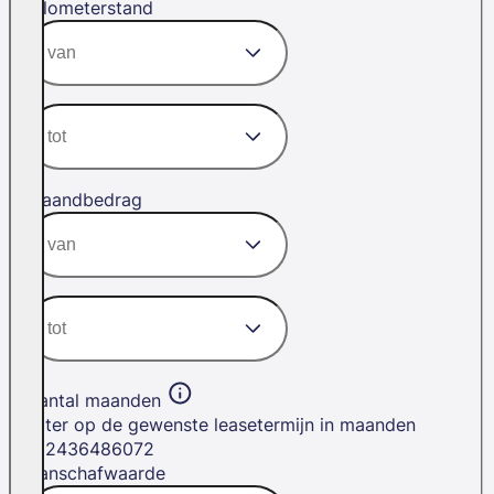
Kilometerstand
Maandbedrag
Aantal maanden
Filter op de gewenste leasetermijn in maanden
12
24
36
48
60
72
Aanschafwaarde