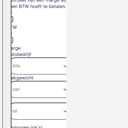
geen BTW hoeft te betalen.
BTW
Marge
Autobedrijf
Trekgewicht
Vermogen (pk's)