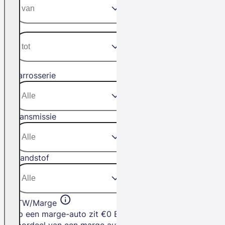
Carrosserie
Transmissie
Brandstof
BTW/Marge
Op een marge-auto zit €0 BTW. Het
voordeel van een marge auto is dat je