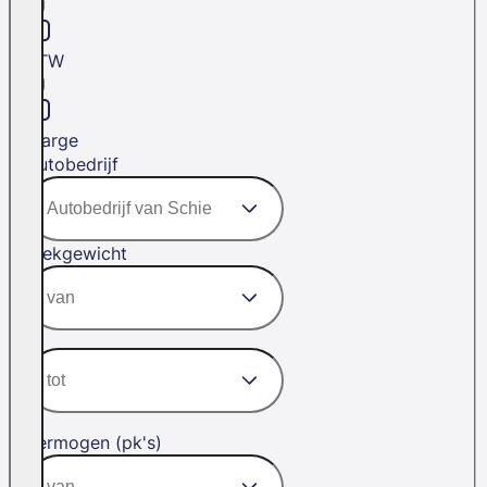
BTW
Marge
Autobedrijf
Trekgewicht
Vermogen (pk's)