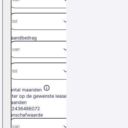
Maandbedrag
Aantal maanden
Filter op de gewenste leasetermijn in
maanden
12
24
36
48
60
72
Aanschafwaarde