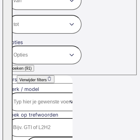
Opties
Zoeken (
91
)
Filters
Verwijder filters
Merk / model
Zoek op trefwoorden