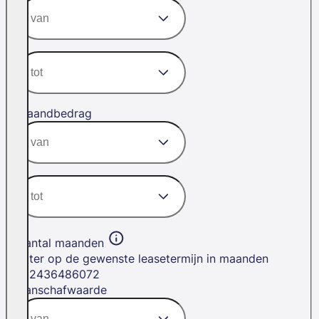
Maandbedrag
Aantal maanden
Filter op de gewenste leasetermijn in maanden
12
24
36
48
60
72
Aanschafwaarde