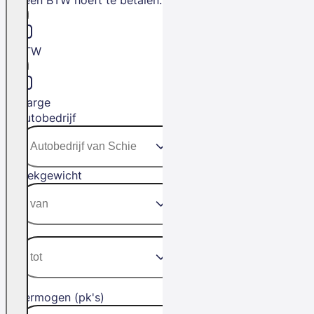
BTW
Marge
Autobedrijf
Trekgewicht
Vermogen (pk's)