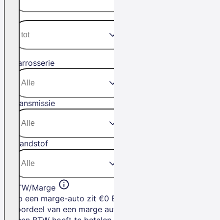
Carrosserie
Transmissie
Brandstof
BTW/Marge
Op een marge-auto zit €0 BTW. Het
voordeel van een marge auto is dat je
geen BTW hoeft te betalen.