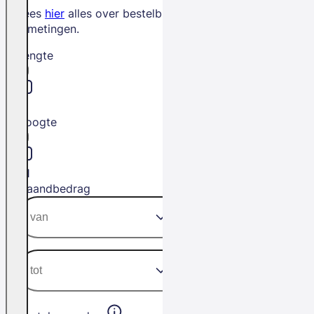
Lees
hier
alles over bestelbus
afmetingen.
Lengte
L1
Hoogte
H1
Maandbedrag