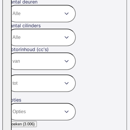
Aantal deuren
Aantal cilinders
Motorinhoud (cc's)
Opties
Zoeken (
3.006
)