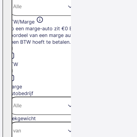
BTW/Marge
Op een marge-auto zit €0 BTW. Het
voordeel van een marge auto is dat je
geen BTW hoeft te betalen.
BTW
Marge
Autobedrijf
Trekgewicht