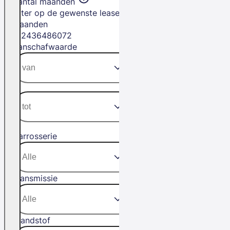
Aantal maanden
Filter op de gewenste leasetermijn in
maanden
12
24
36
48
60
72
Aanschafwaarde
Carrosserie
Transmissie
Brandstof