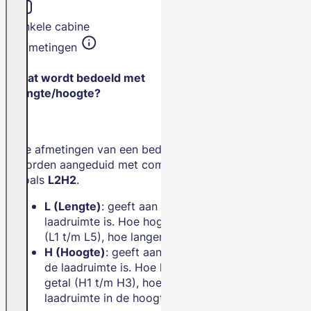
Enkele cabine
Afmetingen
Wat wordt bedoeld met
lengte/hoogte?
De afmetingen van een bedrijfswagen
worden aangeduid met combinaties
zoals
L2H2
.
L (Lengte)
: geeft aan hoe lang de
laadruimte is. Hoe hoger het getal
(L1 t/m L5), hoe langer de bus.
H (Hoogte)
: geeft aan hoe hoog
de laadruimte is. Hoe hoger het
getal (H1 t/m H3), hoe meer
laadruimte in de hoogte.