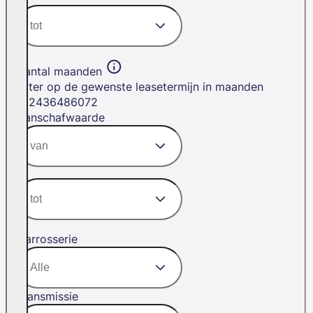
Aantal maanden
Filter op de gewenste leasetermijn in maanden
12
24
36
48
60
72
Aanschafwaarde
Carrosserie
Transmissie