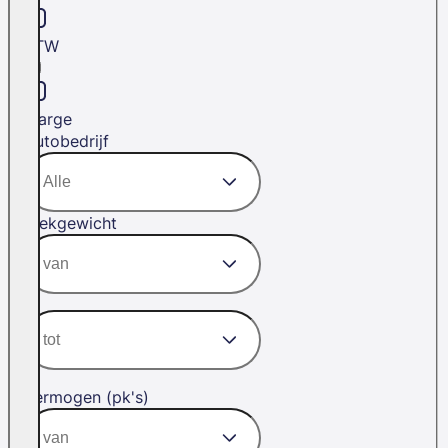
BTW
Marge
Autobedrijf
Trekgewicht
Vermogen (pk's)