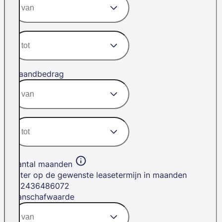
Maandbedrag
Aantal maanden
Filter op de gewenste leasetermijn in maanden
12
24
36
48
60
72
Aanschafwaarde