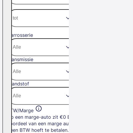
Carrosserie
Transmissie
Brandstof
BTW/Marge
Op een marge-auto zit €0 BTW. Het
voordeel van een marge auto is dat je
geen BTW hoeft te betalen.