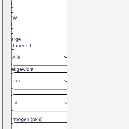
BTW
Marge
Autobedrijf
Trekgewicht
Vermogen (pk's)