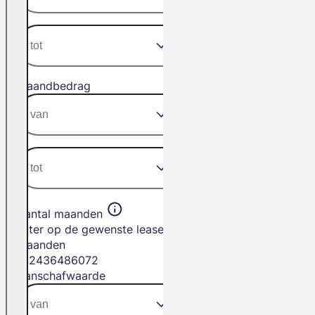
Maandbedrag
Aantal maanden
Filter op de gewenste leasetermijn in
maanden
12
24
36
48
60
72
Aanschafwaarde