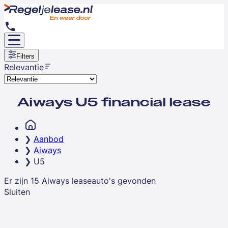
Filters
Relevantie
Aiways U5 financial lease
Aanbod
Aiways
U5
Er zijn
15
Aiways
leaseauto's
gevonden
Sluiten