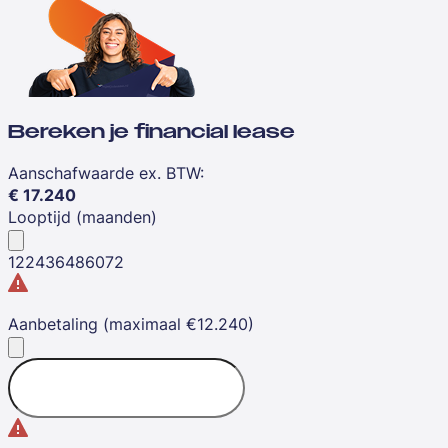
Bereken je financial lease
Aanschafwaarde ex. BTW
:
€
17.240
Looptijd (maanden)
12
24
36
48
60
72
Aanbetaling (maximaal €12.240)