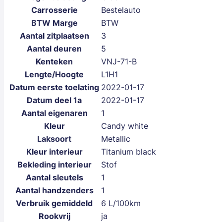
Carrosserie
Bestelauto
BTW Marge
BTW
Aantal zitplaatsen
3
Aantal deuren
5
Kenteken
VNJ-71-B
Lengte/Hoogte
L1H1
Datum eerste toelating
2022-01-17
Datum deel 1a
2022-01-17
Aantal eigenaren
1
Kleur
Candy white
Laksoort
Metallic
Kleur interieur
Titanium black
Bekleding interieur
Stof
Aantal sleutels
1
Aantal handzenders
1
Verbruik gemiddeld
6 L/100km
Rookvrij
ja