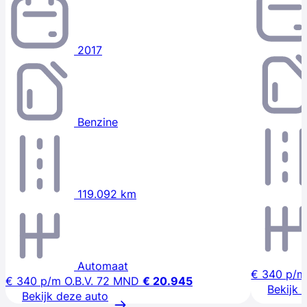
2017
Benzine
119.092 km
Automaat
€ 340
p/m
€ 340
p/m
O.B.V. 72 MND
€ 20.945
Bekijk 
Bekijk deze auto