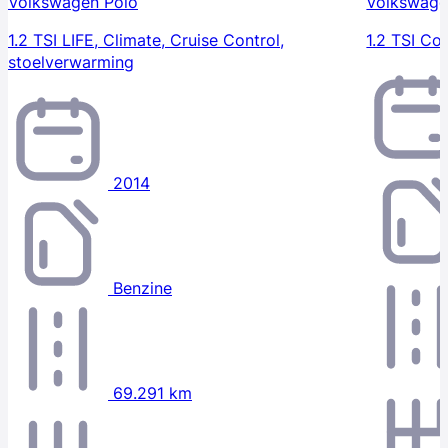
Volkswagen Polo
Volkswage
1.2 TSI LIFE, Climate, Cruise Control,
1.2 TSI Co
stoelverwarming
2014
Benzine
69.291 km