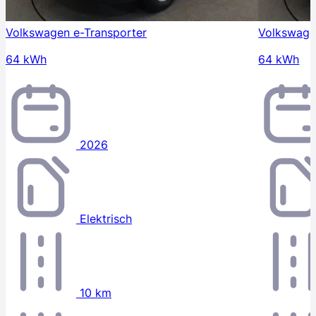
Volkswagen e-Transporter
Volkswage
64 kWh
64 kWh
2026
Elektrisch
10 km