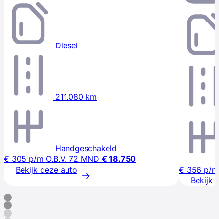
Diesel
211.080 km
Handgeschakeld
€ 305
p/m
O.B.V. 72 MND
€ 18.750
Bekijk deze auto
€ 356
p/m
Bekijk 