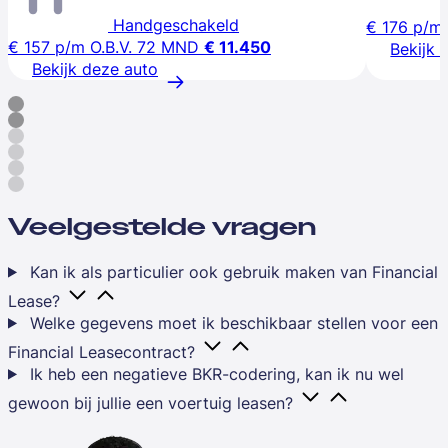
Handgeschakeld
€ 176
p/m
€ 157
p/m
O.B.V. 72 MND
€ 11.450
Bekijk 
Bekijk deze auto
Veelgestelde vragen
Kan ik als particulier ook gebruik maken van Financial
Lease?
Welke gegevens moet ik beschikbaar stellen voor een
Financial Leasecontract?
Ik heb een negatieve BKR-codering, kan ik nu wel
gewoon bij jullie een voertuig leasen?