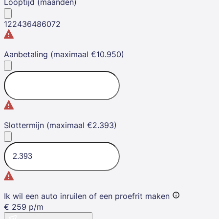
Looptijd (maanden)
12
24
36
48
60
72
Aanbetaling (maximaal €10.950)
Slottermijn (maximaal €2.393)
Ik wil een auto inruilen of een proefrit maken
€
259
p/m