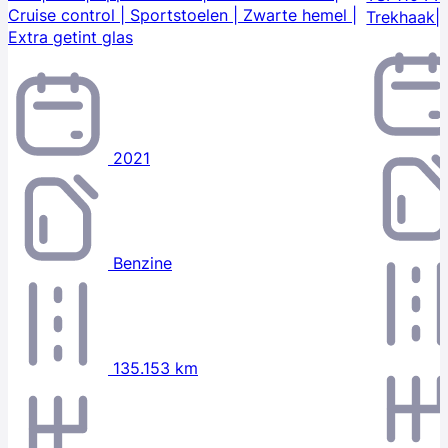
Cruise control | Sportstoelen | Zwarte hemel |
Trekhaak|
Extra getint glas
2021
Benzine
135.153 km