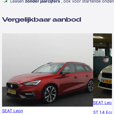
Leasen
zonder jaarcijfers
, ook voor startende onde
Vergelijkbaar aanbod
SEAT Leo
SEAT Leon
ST 1.4 Eco