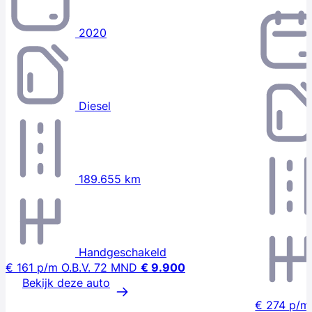
2020
Diesel
189.655 km
Handgeschakeld
€ 161
p/m
O.B.V. 72 MND
€ 9.900
Bekijk deze auto
€ 274
p/m