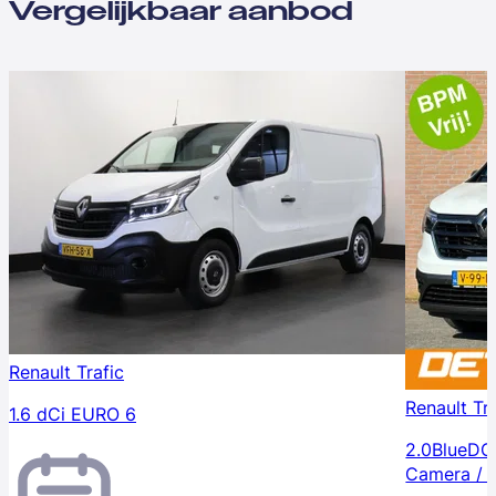
Vergelijkbaar aanbod
Renault Trafic
Renault Tr
1.6 dCi EURO 6
2.0BlueDCI
Camera / 