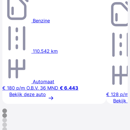
Benzine
110.542 km
Automaat
€ 180
p/m
O.B.V. 36 MND
€ 6.443
Bekijk deze auto
€ 128
p/m
Bekijk 