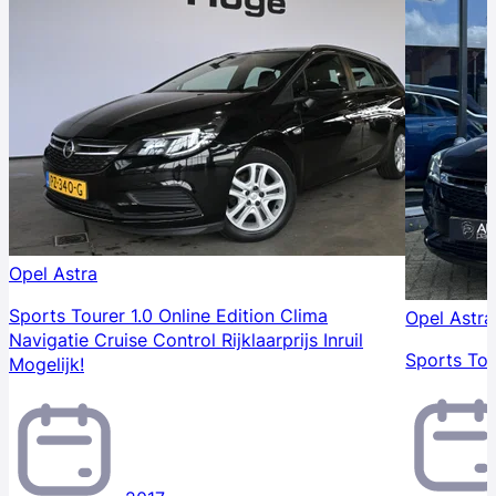
Opel Astra
Sports Tourer 1.0 Online Edition Clima
Opel Astra
Navigatie Cruise Control Rijklaarprijs Inruil
Sports Tou
Mogelijk!