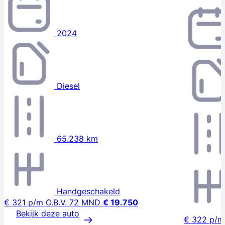
2024
Diesel
65.238 km
Handgeschakeld
€ 321
p/m
O.B.V. 72 MND
€ 19.750
Bekijk deze auto
€ 322
p/m