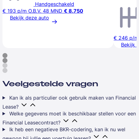
Handgeschakeld
€ 193
p/m
O.B.V. 48 MND
€ 8.750
Bekijk deze auto
€ 246
p/m
Bekijk 
Veelgestelde vragen
Kan ik als particulier ook gebruik maken van Financial
Lease?
Welke gegevens moet ik beschikbaar stellen voor een
Financial Leasecontract?
Ik heb een negatieve BKR-codering, kan ik nu wel
gewoon bij jullie een voertuig leasen?