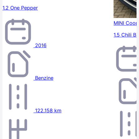
1.2 One Pepper
MINI Coop
1.5 Chili B
2016
Benzine
122.158 km