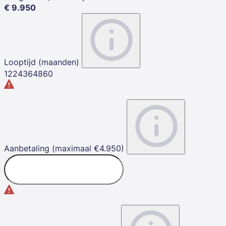
€
9.950
Looptijd (maanden)
12
24
36
48
60
Aanbetaling (maximaal €4.950)