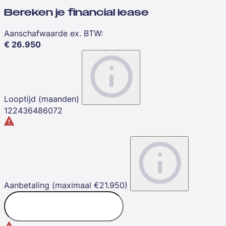
Bereken je financial lease
Aanschafwaarde ex. BTW
:
€
26.950
Looptijd (maanden)
12
24
36
48
60
72
Aanbetaling (maximaal €21.950)