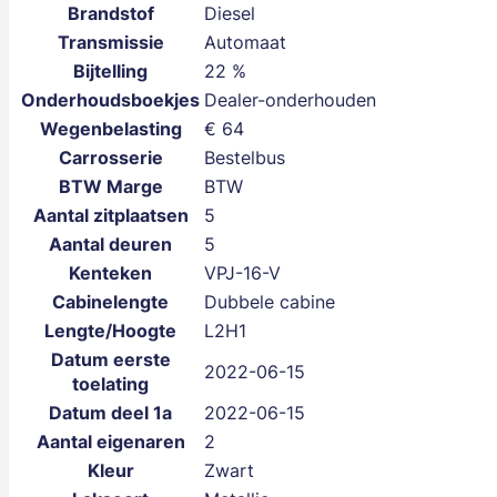
Brandstof
Diesel
Transmissie
Automaat
Bijtelling
22 %
Onderhoudsboekjes
Dealer-onderhouden
Wegenbelasting
€ 64
Carrosserie
Bestelbus
BTW Marge
BTW
Aantal zitplaatsen
5
Aantal deuren
5
Kenteken
VPJ-16-V
Cabinelengte
Dubbele cabine
Lengte/Hoogte
L2H1
Datum eerste
2022-06-15
toelating
Datum deel 1a
2022-06-15
Aantal eigenaren
2
Kleur
Zwart