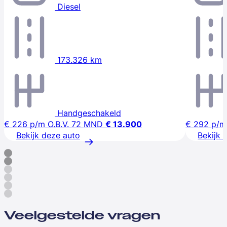
Diesel
173.326 km
Handgeschakeld
€ 226
p/m
O.B.V. 72 MND
€ 13.900
€ 292
p/m
Bekijk deze auto
Bekijk 
Veelgestelde vragen