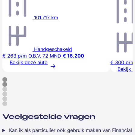
101.717 km
Handgeschakeld
€ 263
p/m
O.B.V. 72 MND
€ 16.200
Bekijk deze auto
€ 300
p/m
Bekijk 
Veelgestelde vragen
Kan ik als particulier ook gebruik maken van Financial