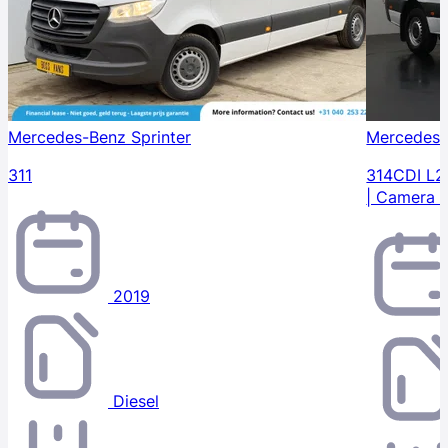
Mercedes-Benz Sprinter
Mercedes-
311
314CDI L2H
| Camera |
2019
Diesel