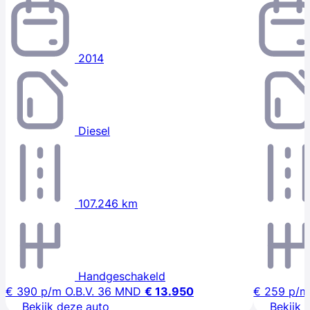
2014
Diesel
107.246 km
Handgeschakeld
€ 390
p/m
O.B.V. 36 MND
€ 13.950
€ 259
p/m
Bekijk deze auto
Bekijk 