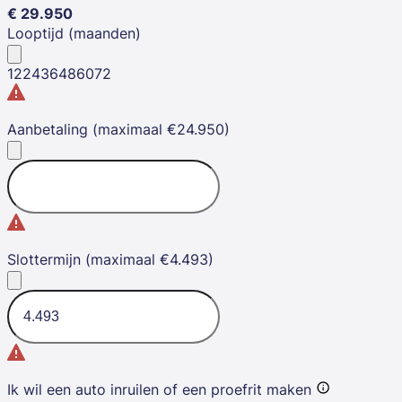
€
29.950
Looptijd (maanden)
12
24
36
48
60
72
Aanbetaling (maximaal €24.950)
Slottermijn (maximaal €4.493)
Ik wil een auto inruilen of een proefrit maken