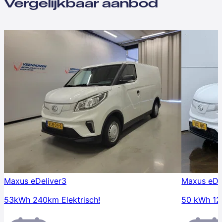
Vergelijkbaar aanbod
Maxus eDeliver3
Maxus eDe
53kWh 240km Elektrisch!
50 kWh 1