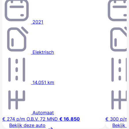
2021
Elektrisch
14.051 km
Automaat
€ 274
p/m
O.B.V. 72 MND
€ 16.850
€ 300
p/m
Bekijk deze auto
Bekijk 