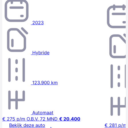
2023
Hybride
123.900 km
Automaat
€ 275
p/m
O.B.V. 72 MND
€ 20.400
Bekijk deze auto
€ 281
p/m